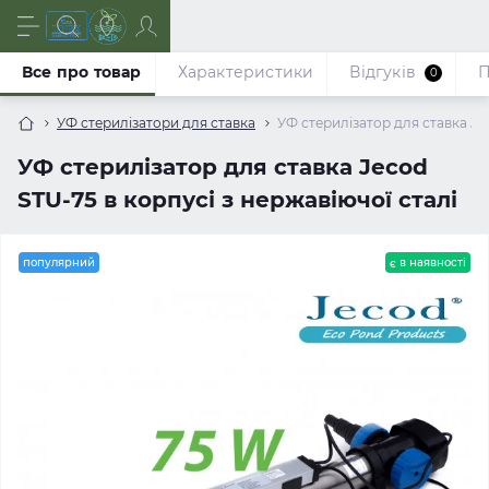
Все про товар
Характеристики
Відгуків
П
0
УФ стерилізатори для ставка
УФ стерилізатор для ставка Jec
УФ стерилізатор для ставка Jecod
STU-75 в корпусі з нержавіючої сталі
популярний
є в наявності