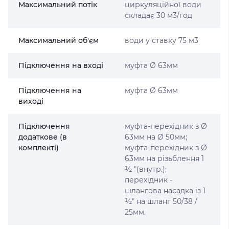
Максимальний потік
циркуляційної води
складає 30 м3/год
Максимальний об'єм
води у ставку 75 м3
Підключення на вході
муфта Ø 63мм
Підключення на
муфта Ø 63мм
виході
Підключення
муфта-перехідник з Ø
додаткове (в
63мм на Ø 50мм;
комплекті)
муфта-перехідник з Ø
63мм на різьблення 1
½ "(внутр.);
перехідник -
шлангова насадка із 1
½" на шланг 50/38 /
25мм.