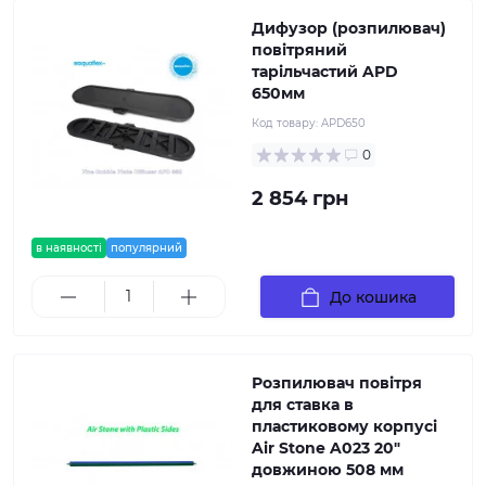
Дифузор (розпилювач)
повітряний
тарільчастий APD
650мм
Код товару:
APD650
0
2 854 грн
в наявності
популярний
До кошика
Розпилювач повітря
для ставка в
пластиковому корпусі
Air Stone A023 20"
довжиною 508 мм