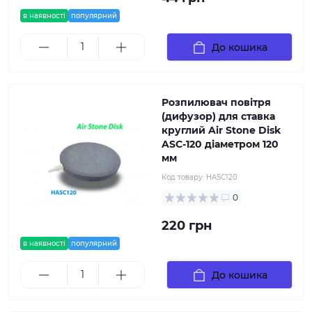
в наявності
популярний
До кошика
Розпилювач повітря
(дифузор) для ставка
круглий Air Stone Disk
ASC-120 діаметром 120
мм
Код товару:
HASC120
0
220 грн
в наявності
популярний
До кошика