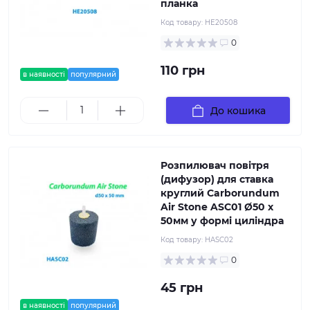
планка
Код товару:
HE20508
0
110 грн
в наявності
популярний
До кошика
Розпилювач повітря
(дифузор) для ставка
круглий Carborundum
Air Stone ASC01 Ø50 х
50мм у формі циліндра
Код товару:
HASC02
0
45 грн
в наявності
популярний