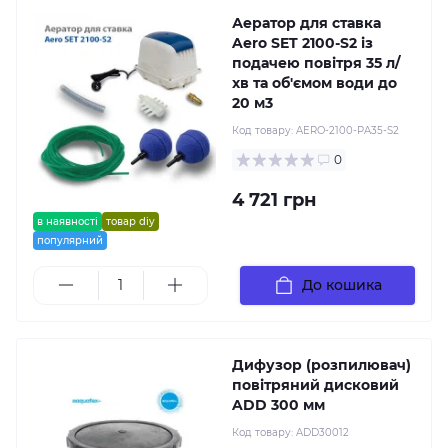
Аератор для ставка
Aero SET 2100-S2 із
подачею повітря 35 л/
хв та об'ємом води до
20 м3
Код товару:
AERO-2100-PA35-S2
0
4 721 грн
в наявності
товар diy
популярний
До кошика
Дифузор (розпилювач)
повітряний дисковий
ADD 300 мм
Код товару:
ADD30012