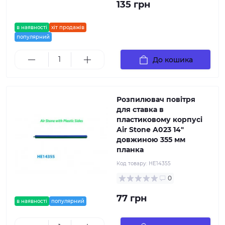
135 грн
в наявності
хіт продажів
популярний
До кошика
Розпилювач повітря
для ставка в
пластиковому корпусі
Air Stone A023 14"
довжиною 355 мм
планка
Код товару:
HE14355
0
77 грн
в наявності
популярний