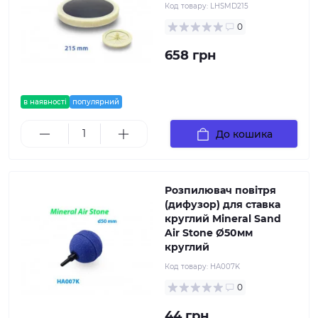
Код товару:
LHSMD215
0
658 грн
в наявності
популярний
До кошика
Розпилювач повітря
(дифузор) для ставка
круглий Mineral Sand
Air Stone Ø50мм
круглий
Код товару:
HA007K
0
44 грн