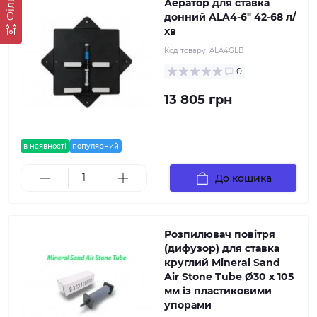
Фільтр
Аератор для ставка
донний ALA4-6" 42-68 л/
хв
Код товару:
ALA4GLB
0
13 805 грн
в наявності
популярний
До кошика
Розпилювач повітря
(дифузор) для ставка
круглий Mineral Sand
Air Stone Tube Ø30 х 105
мм із пластиковими
упорами