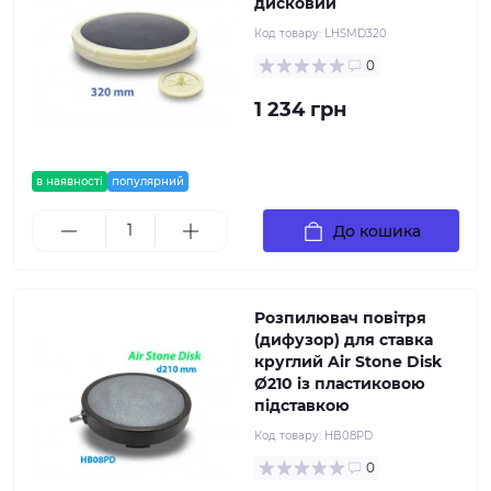
дисковий
Код товару:
LHSMD320
0
1 234 грн
в наявності
популярний
До кошика
Розпилювач повітря
(дифузор) для ставка
круглий Air Stone Disk
Ø210 із пластиковою
підставкою
Код товару:
HB08PD
0