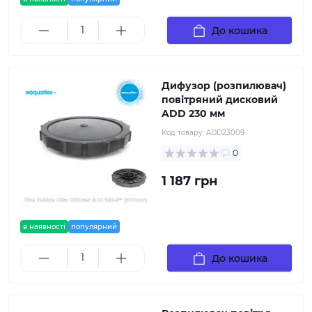
До кошика
Дифузор (розпилювач)
повітряний дисковий
ADD 230 мм
Код товару:
ADD23009
0
1 187 грн
в наявності
популярний
До кошика