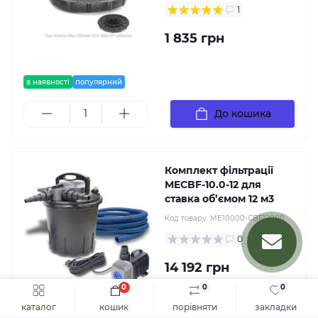
1
1 835 грн
в наявності
популярний
До кошика
Комплект фільтрації
MECBF-10.0-12 для
ставка об’ємом 12 м3
Код товару:
ME10000-CBF12000
0
14 192 грн
0
0
0
каталог
кошик
порівняти
закладки
в наявності
популярний