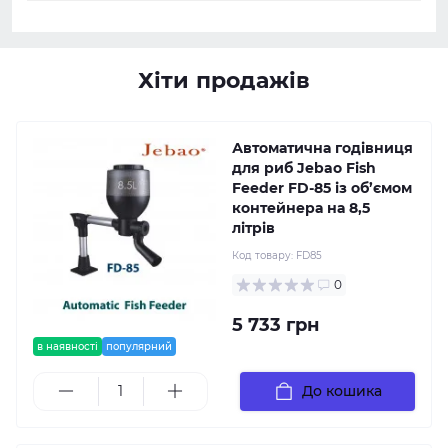
Хіти продажів
Автоматична годівниця
для риб Jebao Fish
Feeder FD-85 із об’ємом
контейнера на 8,5
літрів
Код товару:
FD85
0
5 733 грн
в наявності
популярний
До кошика