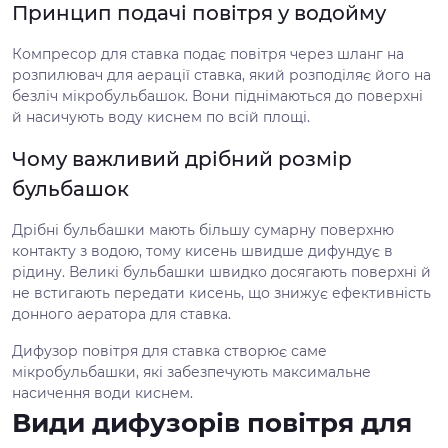
Принцип подачі повітря у водойму
Компресор для ставка подає повітря через шланг на
розпилювач для аерації ставка, який розподіляє його на
безліч мікробульбашок. Вони піднімаються до поверхні
й насичують воду киснем по всій площі.
Чому важливий дрібний розмір
бульбашок
Дрібні бульбашки мають більшу сумарну поверхню
контакту з водою, тому кисень швидше дифундує в
рідину. Великі бульбашки швидко досягають поверхні й
не встигають передати кисень, що знижує ефективність
донного аератора для ставка.
Дифузор повітря для ставка створює саме
мікробульбашки, які забезпечують максимальне
насичення води киснем.
Види дифузорів повітря для