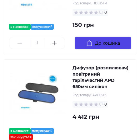
Код товару:
HB015TR
0
150 грн
в наявності
популярний
До кошика
Дифузор (розпилювач)
повітряний
тарільчастий APD
650мм силікон
Код товару:
APD650S
0
4 412 грн
в наявності
популярний
закінчується