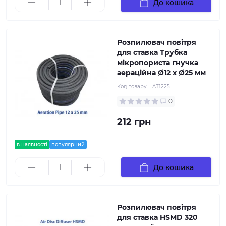
До кошика
Розпилювач повітря
для ставка Трубка
мікропориста гнучка
аераційна Ø12 х Ø25 мм
Код товару:
LAT1225
0
212 грн
в наявності
популярний
До кошика
Розпилювач повітря
для ставка HSMD 320