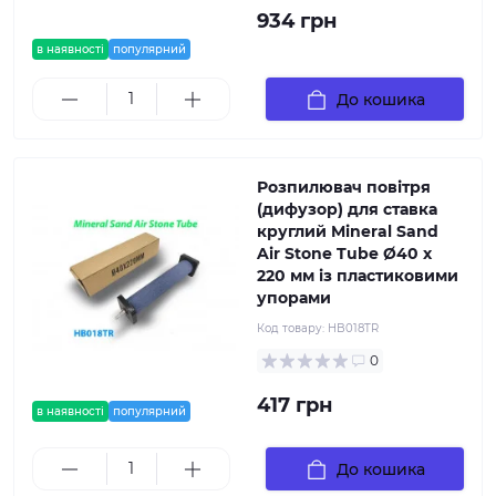
934 грн
в наявності
популярний
До кошика
Розпилювач повітря
(дифузор) для ставка
круглий Mineral Sand
Air Stone Tube Ø40 х
220 мм із пластиковими
упорами
Код товару:
HB018TR
0
417 грн
в наявності
популярний
До кошика