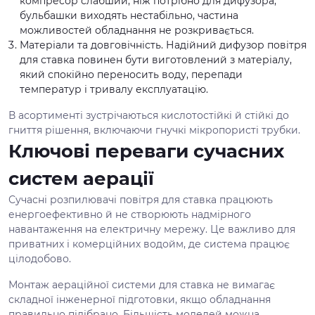
компресор слабший, ніж потрібно для дифузора,
бульбашки виходять нестабільно, частина
можливостей обладнання не розкривається.
Матеріали та довговічність. Надійний дифузор повітря
для ставка повинен бути виготовлений з матеріалу,
який спокійно переносить воду, перепади
температур і тривалу експлуатацію.
В асортименті зустрічаються кислотостійкі й стійкі до
гниття рішення, включаючи гнучкі мікропористі трубки.
Ключові переваги сучасних
систем аерації
Сучасні розпилювачі повітря для ставка працюють
енергоефективно й не створюють надмірного
навантаження на електричну мережу. Це важливо для
приватних і комерційних водойм, де система працює
цілодобово.
Монтаж аераційної системи для ставка не вимагає
складної інженерної підготовки, якщо обладнання
правильно підібрано. Більшість моделей можна