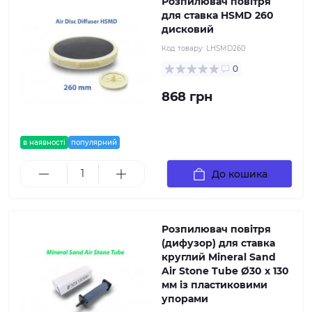
Розпилювач повітря
для ставка HSMD 260
дисковий
Код товару:
LHSMD260
0
868 грн
в наявності
популярний
До кошика
Розпилювач повітря
(дифузор) для ставка
круглий Mineral Sand
Air Stone Tube Ø30 х 130
мм із пластиковими
упорами