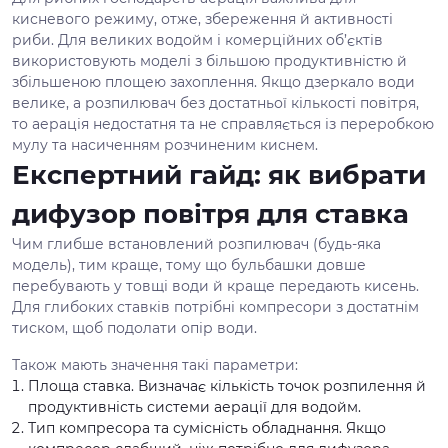
кисневого режиму, отже, збереження й активності
риби. Для великих водойм і комерційних об’єктів
використовують моделі з більшою продуктивністю й
збільшеною площею захоплення. Якщо дзеркало води
велике, а розпилювач без достатньої кількості повітря,
то аерація недостатня та не справляється із переробкою
мулу та насиченням розчиненим киснем.
Експертний гайд: як вибрати
дифузор повітря для ставка
Чим глибше встановлений розпилювач (будь-яка
модель), тим краще, тому що бульбашки довше
перебувають у товщі води й краще передають кисень.
Для глибоких ставків потрібні компресори з достатнім
тиском, щоб подолати опір води.
Також мають значення такі параметри:
Площа ставка. Визначає кількість точок розпилення й
продуктивність системи аерації для водойм.
Тип компресора та сумісність обладнання. Якщо