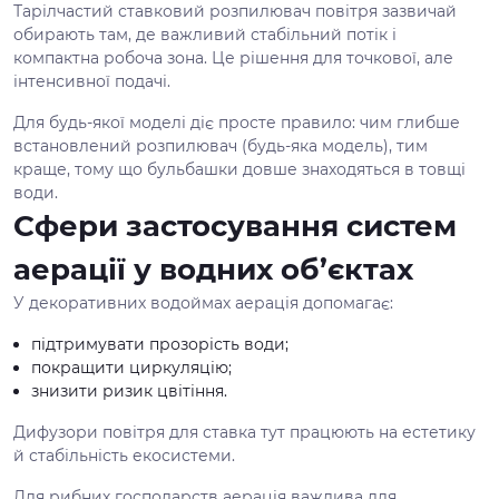
Тарілчастий ставковий розпилювач повітря зазвичай
обирають там, де важливий стабільний потік і
компактна робоча зона. Це рішення для точкової, але
інтенсивної подачі.
Для будь-якої моделі діє просте правило: чим глибше
встановлений розпилювач (будь-яка модель), тим
краще, тому що бульбашки довше знаходяться в товщі
води.
Сфери застосування систем
аерації у водних об’єктах
У декоративних водоймах аерація допомагає:
підтримувати прозорість води;
покращити циркуляцію;
знизити ризик цвітіння.
Дифузори повітря для ставка тут працюють на естетику
й стабільність екосистеми.
Для рибних господарств аерація важлива для