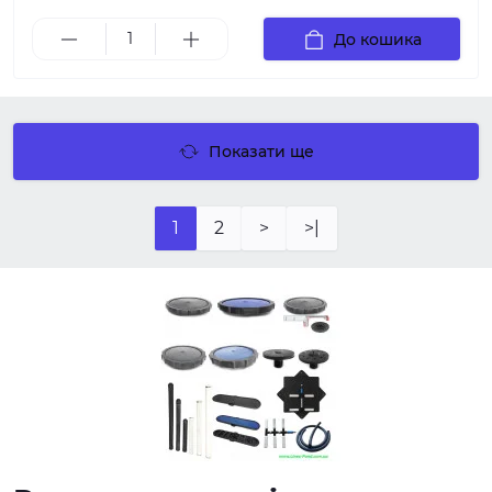
До кошика
Показати ще
1
2
>
>|