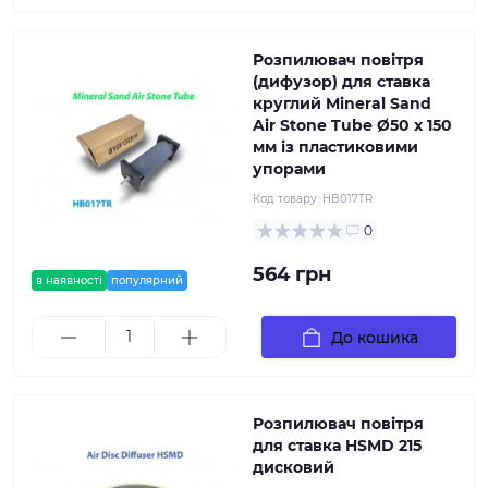
Розпилювач повітря
(дифузор) для ставка
круглий Mineral Sand
Air Stone Tube Ø50 х 150
мм із пластиковими
упорами
Код товару:
HB017TR
0
564 грн
в наявності
популярний
До кошика
Розпилювач повітря
для ставка HSMD 215
дисковий