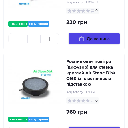
Код товару:
HB016TR
0
220 грн
в наявності
популярний
До кошика
Розпилювач повітря
(дифузор) для ставка
круглий Air Stone Disk
Ø160 із пластиковою
підставкою
Код товару:
HB06PD
0
760 грн
в наявності
популярний