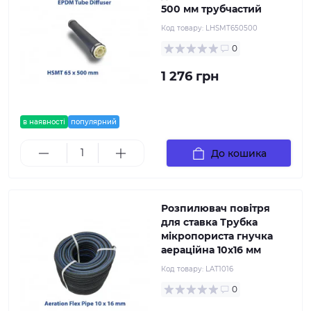
500 мм трубчастий
Код товару:
LHSMT650500
0
1 276 грн
в наявності
популярний
До кошика
Розпилювач повітря
для ставка Трубка
мікропориста гнучка
аераційна 10х16 мм
Код товару:
LAT1016
0