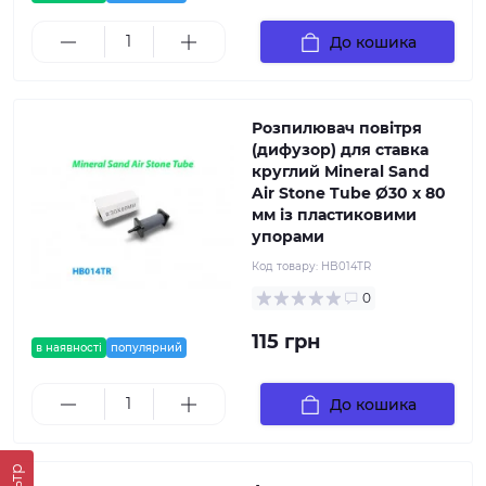
До кошика
Розпилювач повітря
(дифузор) для ставка
круглий Mineral Sand
Air Stone Tube Ø30 х 80
мм із пластиковими
упорами
Код товару:
HB014TR
0
115 грн
в наявності
популярний
До кошика