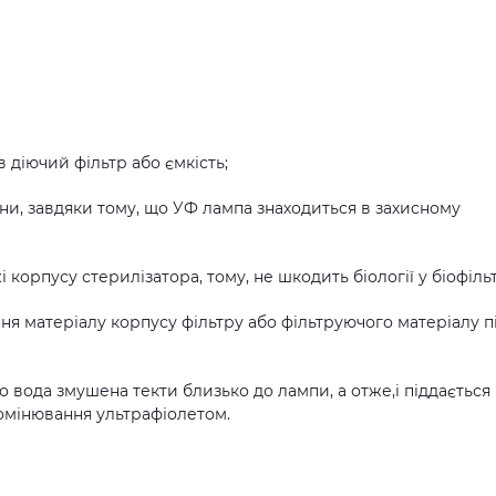
 діючий фільтр або ємкість;
и, завдяки тому, що УФ лампа знаходиться в захисному
корпусу стерилізатора, тому, не шкодить біології у біофільт
я матеріалу корпусу фільтру або фільтруючого матеріалу п
о вода змушена текти близько до лампи, а отже,і піддається
омінювання ультрафіолетом.