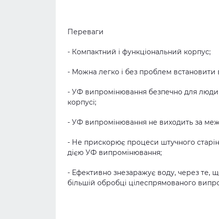
Переваги
- Компактний і функціональний корпус;
- Можна легко і без проблем встановити в
- УФ випромінювання безпечно для людин
корпусі;
- УФ випромінювання не виходить за межі 
- Не прискорює процеси штучного старінн
дією УФ випромінювання;
- Ефективно знезаражує воду, через те, щ
більшій обробці цілеспрямованого випр