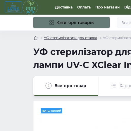
Доставка
Оплата
Про магазин
Від
Категорії товарів
УФ стерилізатори для ставка
УФ стерилізато
УФ стерилізатор для
лампи UV-C XClear I
Все про товар
Хара
популярний