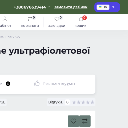
+380676639414
Замовити дзвінок
ua
ru
0
0
0
абінет
порівняти
закладки
кошик
In-Line 75W
ne ультрафіолетової
ня
Рекомендуємо
0
VGE
Відгуки:
0