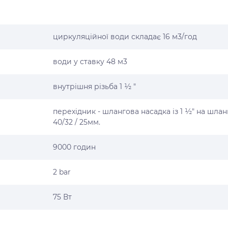
циркуляційної води складає 16 м3/год
води у ставку 48 м3
внутрішня різьба 1 ½ "
перехідник - шлангова насадка із 1 ½" на шлан
40/32 / 25мм.
9000 годин
2 bar
75 Вт