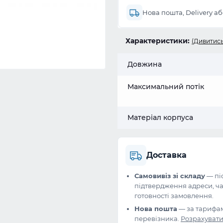
Нова пошта, Delivery а
Характеристики:
(Дивитись
Довжина
Максимальний потік
Матеріал корпуса
Доставка
Самовивіз зі складу
— пі
підтвердження адреси, ча
готовності замовлення.
Нова пошта
— за тарифа
перевізника.
Розрахуват