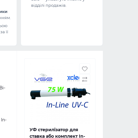
відділі продажів.
ники
нням.
ьою
а її
і-
In-
УФ стерилізатор для
ставка або комплект In-