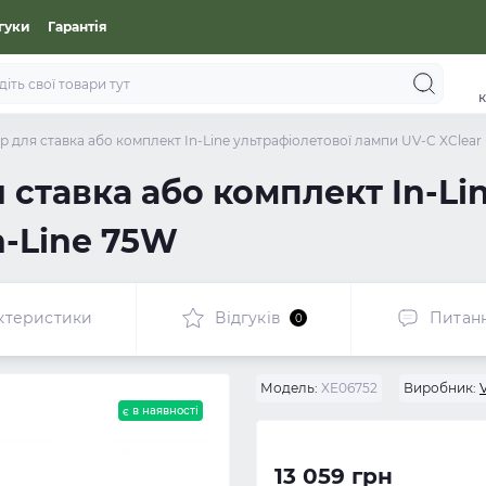
гуки
Гарантія
к
р для ставка або комплект In-Line ультрафіолетової лампи UV-C XClear 
 ставка або комплект In-Li
n-Line 75W
ктеристики
Відгуків
Питан
0
Модель:
XE06752
Виробник:
є в наявності
13 059 грн