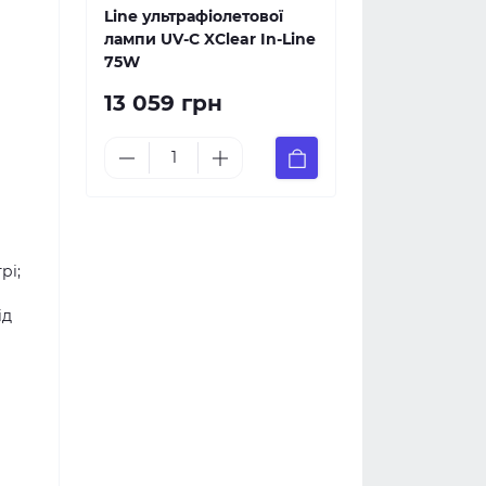
Line ультрафіолетової
лампи UV-C XClear In-Line
75W
13 059 грн
рі;
ід