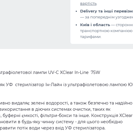
вартість
.
Delivery та інші перевіз
— за попереднім узгодже
Київ і область
— сторонн
транспортною компанією з
тарифами.
ьтрафіолетової лампи UV-C XClear In-Line 75W
 як
УФ стерилізатор
Ін-Лайн із
ультрафіолетовою лампою
ЮВ
ивно видаляє зелені водорості, а також безпечно та надійно
використання в діючих системах очистки, таких як
 буферні ємкості, фільтри-бокси та інше. Конструкція XClear 
ановити в будь-яку чинну систему - для цього необхідно
правити потік води через вхід УФ стерилізатора.