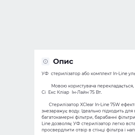
Опис
УФ стерилізатор або комплект In-
L
ine ул
Мовою користувача перекладається,
Сі Екс Кліар Ін-Лайн 75 Вт.
Стерилізатор XClear In-Line 75W ефект
знезаражує воду. Ідеально підходить для 
багатокамерні фільтри, барабанні фільтри,
Line дозволяє УФ стерилізатор легко вст
просвердлити отвір в стінці фільтра і на