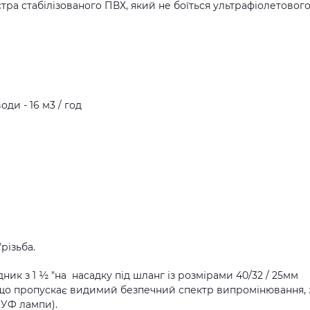
тра стабілізованого ПВХ, який не боїться ультрафіолетовог
и - 16 м3 / год
різьба.
дник з 1 ½ "на насадку під шланг із розмірами 40/32 / 25мм
, що пропускає видимий безпечний спектр випромінювання, 
 УФ лампи).