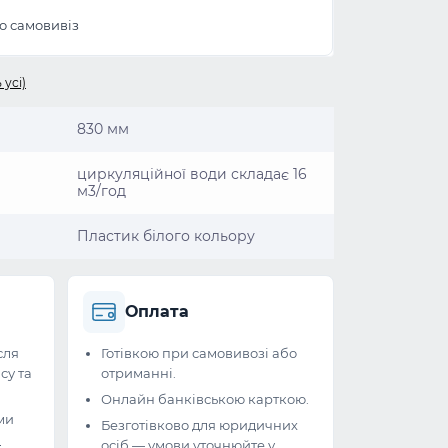
бо самовивіз
 усі)
830 мм
циркуляційної води складає 16
м3/год
Пластик білого кольору
Оплата
сля
Готівкою при самовивозі або
су та
отриманні.
Онлайн банківською карткою.
ми
Безготівково для юридичних
и
осіб — умови уточнюйте у