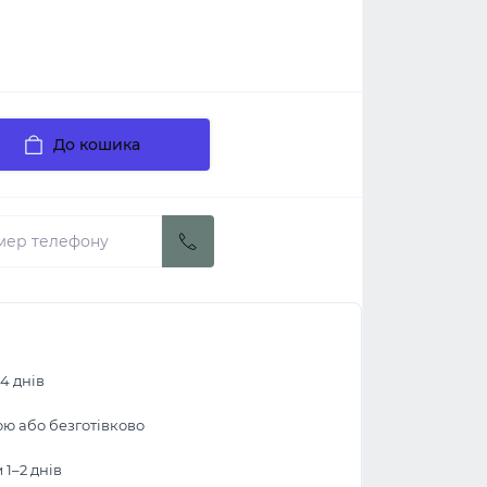
До кошика
4 днів
ою або безготівково
1–2 днів