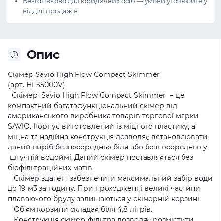
Безготівково для юридичних осіб — умови уточнюйте у
відділі продажів.
Опис
Скімер Savio High Flow Compact Skimmer
(арт. HFS5000V)
Скімер Savio High Flow Compact Skimmer – це
компактний багатофункціональний скімер від
американського виробника товарів торгової марки
SAVIO. Корпус виготовлений із міцного пластику, а
міцна та надійна конструкція дозволяє встановлювати
даний виріб безпосередньо біля або безпосередньо у
штучній водоймі. Даний скімер поставляється без
біофільтраційних матів.
Скімер здатен забезпечити максимальний забір води
до 19 м3 за годину. При проходженні великі частини
плаваючого бруду залишаються у скімерній корзині.
Об’єм корзини складає біля 4,8 літрів.
Конструкція скімер-фільтра дозволяє розмістити