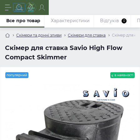
Все про товар
Характеристики
Відгуків
П
0
Скімери та донні зливи
Скімери для ставка
Скімер для ст
Скімер для ставка Savio High Flow
Compact Skimmer
популярний
є в наявності