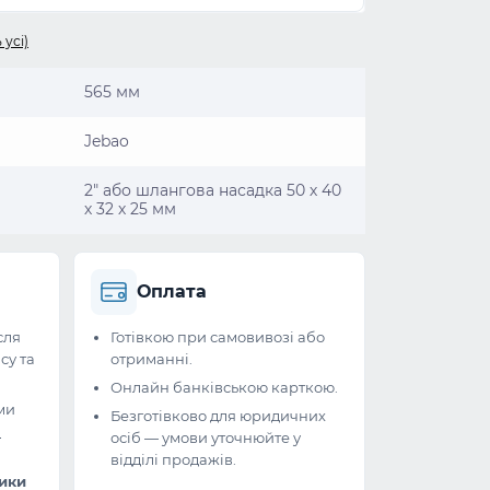
 усі)
565 мм
Jebao
2" або шлангова насадка 50 х 40
х 32 х 25 мм
Оплата
сля
Готівкою при самовивозі або
су та
отриманні.
Онлайн банківською карткою.
ми
Безготівково для юридичних
и
осіб — умови уточнюйте у
відділі продажів.
ники