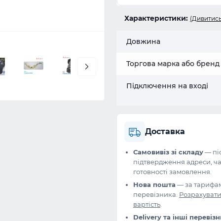
Характеристики:
(Дивитись
Довжина
Торгова марка або бренд
Підключення на вході
Доставка
Самовивіз зі складу
— пі
підтвердження адреси, ча
готовності замовлення.
Нова пошта
— за тарифа
перевізника.
Розрахуват
вартість
.
Delivery та інші перевіз