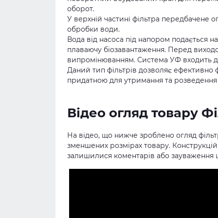
оборот.
У верхній частині фільтра передбачене 
обробки води.
Вода від насоса під напором подається на
плаваючу біозавантаження. Перед виходо
випромінюванням. Система УФ входить до
Даний тип фільтрів дозволяє ефективно ф
придатною для утримання та розведення
Відео огляд товару Ф
На відео, що нижче зроблено огляд фільтр
зменшених розмірах товару. Конструкційн
залишилися коментарів або зауваження щ