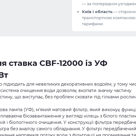
— за попереднім узгодже
Київ і область
— сторонн
транспортною компанією з
тарифами.
 ставка CBF-12000 із УФ
Вт
 підходить для невеликих декоративних водойм, у тому чис
 система очищення води дозволяє вкопати значну частину
частину, що виступає, без проблем сховати під гілками рослин
ова лампа (УФ), м'який матовий фільтр, який виконує функц
плаваюча біозавантаження у вигляді кілець з білого пласти
й і біологічного очищення. У конструкції фільтра передбач
тра без аналізу самого обладнання. У фільтрі передбачени
ання напрямків потоку води з фільтрації на промивання та