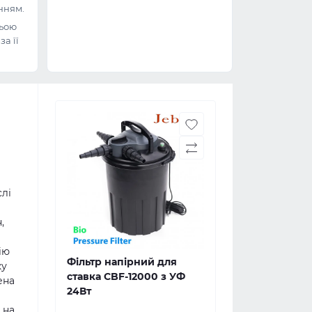
нням.
ьою
а її
лі
,
ію
Фільтр напірний для
ку
ставка CBF-12000 з УФ
ена
24Вт
й
 на