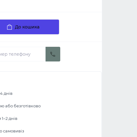
До кошика
4 днів
ою або безготівково
1–2 днів
бо самовивіз