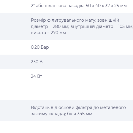
2" або шлангова насадка 50 х 40 х 32 х 25 мм
Розмір фільтрувального мату: зовнішній
діаметр = 280 мм; внутрішній діаметр = 105 мм
висота = 270 мм
0,20 Бар
230 В
24 Вт
Відстань від основи фільтра до металевого
зажиму складає біля 345 мм