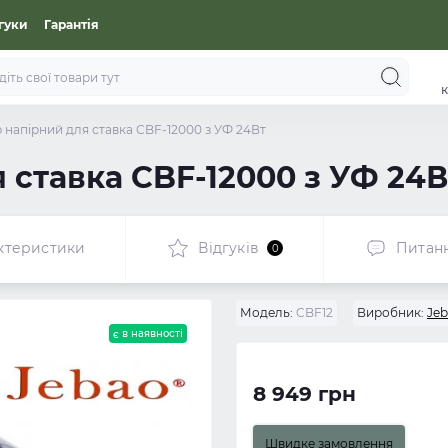
гуки
Гарантія
к
 напірний для ставка CBF-12000 з УФ 24Вт
 ставка CBF-12000 з УФ 24В
ктеристики
Відгуків
Питан
0
Модель:
CBF12
Виробник:
Je
є в наявності
8 949 грн
Швидке замовлення