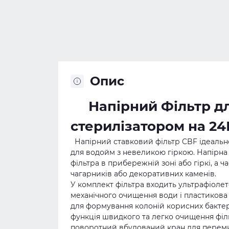
Опис
Напірний Фільтр для
стерилізатором на 24
Напірний ставковий фільтр CBF ідеально
для водойм з невеликою гіркою. Напірна
фільтра в прибережній зоні або гіркі, а 
чагарників або декоративних каменів.
У комплект фільтра входить ультрафіолет
механічного очищення води і пластикова 
для формування колоній корисних бактері
функція швидкого та легко очищення філь
поворотний вбудований кран для перемик