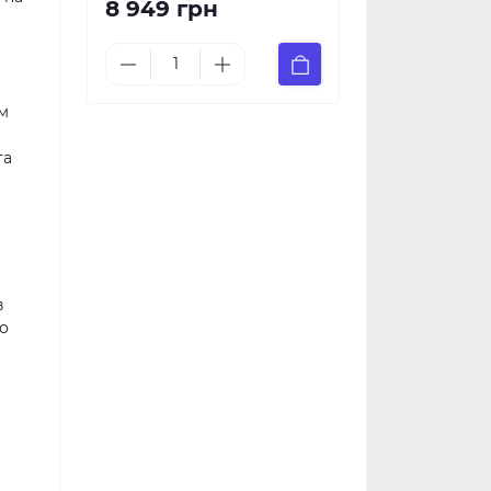
8 949 грн
м
та
в
що