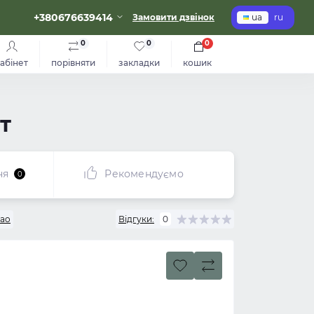
+380676639414
Замовити дзвінок
ua
ru
0
0
0
абінет
порівняти
закладки
кошик
т
ня
Рекомендуємо
0
bao
Відгуки:
0