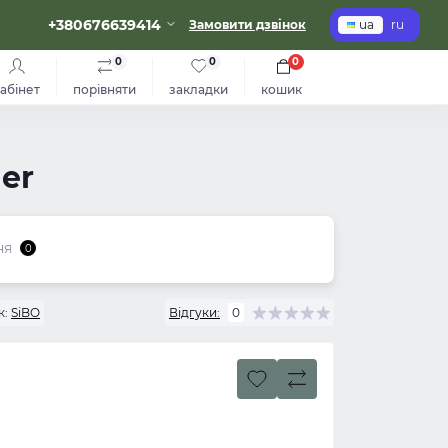
+380676639414
Замовити дзвінок
ua
ru
0
0
0
абінет
порівняти
закладки
кошик
er
ня
0
к:
SiBO
Відгуки:
0