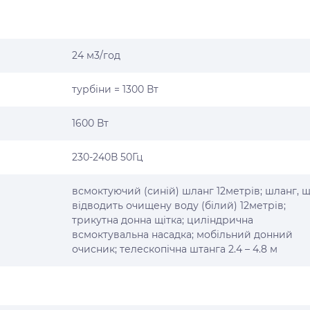
24 м3/год
турбіни = 1300 Вт
1600 Вт
230-240В 50Гц
всмоктуючий (синій) шланг 12метрів; шланг, 
відводить очищену воду (білий) 12метрів;
трикутна донна щітка; циліндрична
всмоктувальна насадка; мобільний донний
очисник; телескопічна штанга 2.4 – 4.8 м