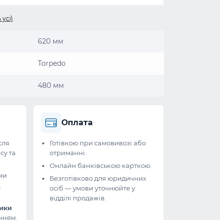
 усі)
620 мм
Torpedo
480 мм
Оплата
сля
Готівкою при самовивозі або
су та
отриманні.
Онлайн банківською карткою.
ми
Безготівково для юридичних
и
осіб — умови уточнюйте у
відділі продажів.
ники
нням.