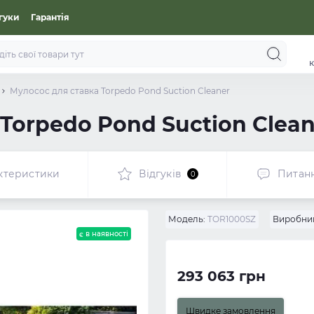
гуки
Гарантія
к
Мулосос для ставка Torpedo Pond Suction Cleaner
Torpedo Pond Suction Clean
ктеристики
Відгуків
Питан
0
Модель:
TOR1000SZ
Виробни
є в наявності
293 063 грн
Швидке замовлення