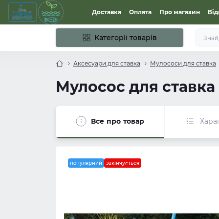
Доставка
Оплата
Про магазин
Від
Категорії товарів
Аксесуари для ставка
Мулососи для ставка
Мулосос для ставка 
Все про товар
Хара
популярний
закінчується