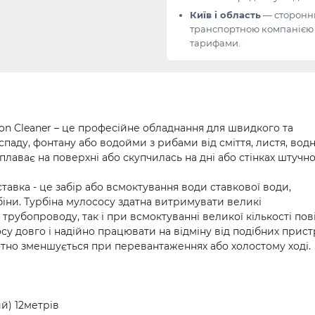
Київ і область
— сторонн
транспортною компанією з
тарифами.
n Cleaner – це професійне обладнання для швидкого та
спаду, фонтану або водойми з рибами від сміття, листя, вод
плаває на поверхні або скупчилась на дні або стінках штучно
авка - це забір або всмоктування води ставкової води,
іни. Турбіна мулососу здатна витримувати великі
трубопроводу, так і при всмоктуванні великої кількості пові
у довго і надійно працювати на відміну від подібних прист
стотно зменшується при перевантаженнях або холостому ході.
й) 12метрів