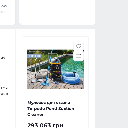
ьою
а її
них
ї
тря.
роїв
Мулосос для ставка
Torpedo Pond Suction
Cleaner
293 063 грн