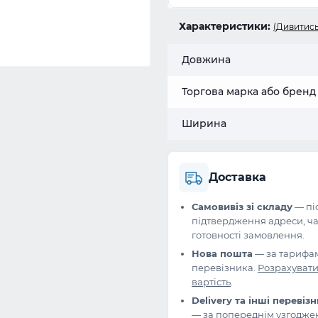
Характеристики:
(Дивитись
Довжина
Торгова марка або бренд
Ширина
Доставка
Самовивіз зі складу
— пі
підтвердження адреси, ча
готовності замовлення.
Нова пошта
— за тарифа
перевізника.
Розрахуват
вартість
.
Delivery та інші перевіз
— за попереднім узгодже