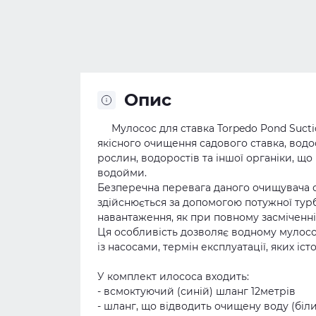
Опис
Мулосос для ставка Torpedo Pond Suctio
якісного очищення садового ставка, водо
рослин, водоростів та іншої органіки, що 
водойми.
Безперечна перевага даного очищувача ст
здійснюється за допомогою потужної турб
навантаження, як при повному засміченні 
Ця особливість дозволяє водному мулосос
із насосами, термін експлуатації, яких і
У комплект илососа входить:
- всмоктуючий (синій) шланг 12метрів
- шланг, що відводить очищену воду (біли