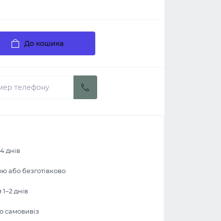
До кошика
4 днів
ою або безготівково
1–2 днів
бо самовивіз