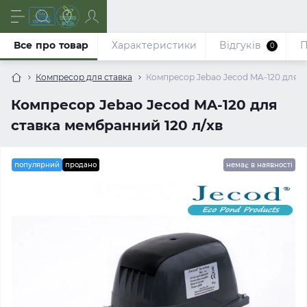
Все про товар
Характеристики
Відгуків
П
0
Компресор для ставка
Компресор Jebao Jecod MA-120 для с
Компресор Jebao Jecod MA-120 для
ставка мембранний 120 л/хв
популярний
продано
немає в наявності