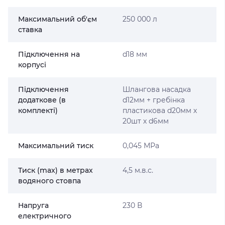
Максимальний об'єм
250 000 л
ставка
Підключення на
d18 мм
корпусі
Підключення
Шлангова насадка
додаткове (в
d12мм + гребінка
комплекті)
пластикова d20мм х
20шт х d6мм
Максимальний тиск
0,045 МРа
Тиск (max) в метрах
4,5 м.в.с.
водяного стовпа
Напруга
230 В
електричного