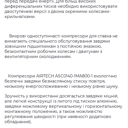
перед передачі енергії. Для більш високих
диференціальних тисків необхідно використовувати
двоступеневі версії з двома окремими колесами-
крильчатками.
Вихрові одноступінчасті компресори для ставка не
вимагають спеціального обслуговування завдяки
зовнішнім підшипникам з постійною змазкою,
безконтактним робочим колесам і двигунам з
вентиляторним охолодженням.
Компресори AIRTECH ASC0140-1MA800-1 екологічно
безпечні завдяки безмасляному стиску повітря,
низькому енергоспоживанню і низькому рівню шуму.
Зручність у використанні досягається завдяки міцній,
але легкій конструкції із литого під тиском алюмінію,
завдяки можливому вертикальному і горизонтальному
монтажному положенню, а також можливістю
регулювання швидкості (при наявності додатково
обладнання).