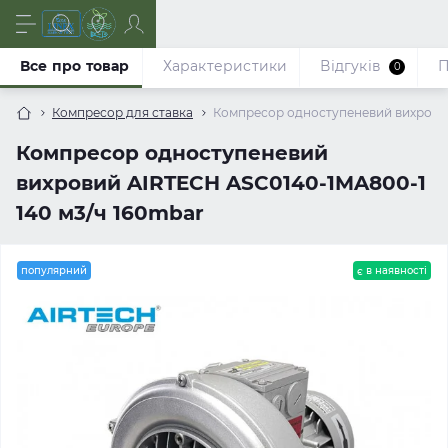
Все про товар
Характеристики
Відгуків
П
0
Компресор для ставка
Компресор одноступеневий вихровий
Компресор одноступеневий
вихровий AIRTECH ASC0140-1MA800-1
140 м3/ч 160mbar
популярний
є в наявності