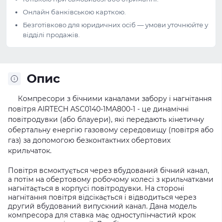
Онлайн банківською карткою.
Безготівково для юридичних осіб — умови уточнюйте у
відділі продажів.
Опис
Компресори з бічними каналами забору і нагнітання
повітря AIRTECH ASC0140-1MA800-1 - це динамічні
повітродувки (або блауери), які передають кінетичну
обертальну енергію газовому
середовищу (повітря або
газ) за допомогою безконтактних обертових
крильчаток.
Повітря всмоктується через вбудований бічний канал,
а потім на обертовому робочому колесі з крильчатками
нагнітається в корпусі повітродувки. На стороні
нагнітання повітря відсікається і відводиться через
другий вбудований випускний канал. Дана модель
компресора для ставка має одноступінчастий крок