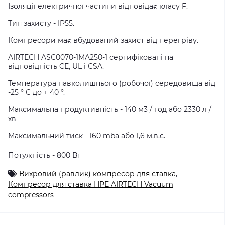
Ізоляції електричної частини відповідає класу F.
Тип захисту - IP55.
Компресори має вбудований захист від перегріву.
AIRTECH ASC0070-1MA250-1 сертифіковані на
відповідність CE, UL і CSA.
Температура навколишнього (робочої) середовища від
-25 ° C до + 40 °.
Максимальна продуктивність - 140 м3 / год або 2330 л /
хв
Максимальний тиск - 160 mba або 1,6 м.в.с.
Потужність - 800 Вт
Вихровий (равлик) компресор для ставка
,
Компресор для ставка HPE AIRTECH Vacuum
compressors