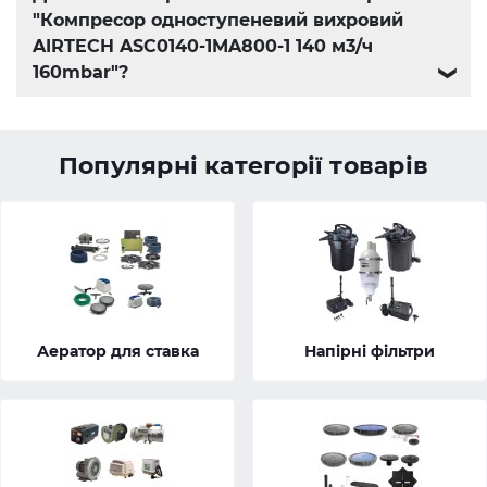
"Компресор одноступеневий вихровий
AIRTECH ASC0140-1MA800-1 140 м3/ч
160mbar"?
❯
Популярні категорії товарів
Аератор для ставка
Напірні фільтри