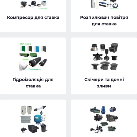
Компресор для ставка
Розпилювач повітря
для ставка
Гідроізоляція для
Скімери та донні
ставка
зливи