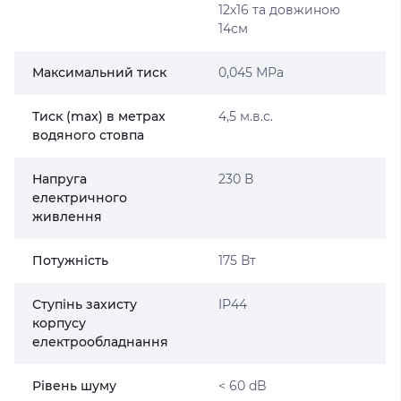
12х16 та довжиною
14см
Максимальний тиск
0,045 МРа
Тиск (max) в метрах
4,5 м.в.с.
водяного стовпа
Напруга
230 В
електричного
живлення
Потужність
175 Вт
Ступінь захисту
IP44
корпусу
електрообладнання
Рівень шуму
< 60 dB