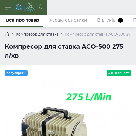
Все про товар
Характеристики
Відгуків
П
0
Компресор для ставка
Компресор для ставка ACO-500 275 л
Компресор для ставка ACO-500 275
л/хв
популярний
є в наявності