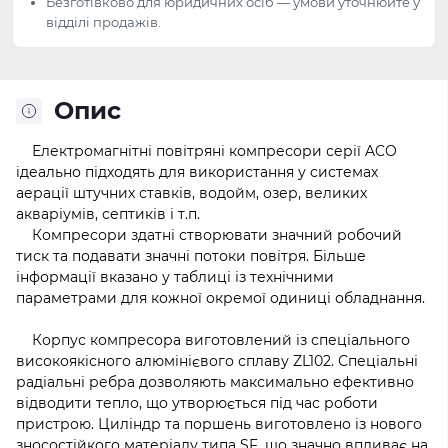
Безготівково для юридичних осіб — умови уточнюйте у
відділі продажів.
Опис
Електромагнітні повітряні компресори серії ACO
ідеально підходять для використання у системах
аерації штучних ставків, водойм, озер, великих
акваріумів, септиків і т.п.
Компресори здатні створювати значний робочий
тиск та подавати значні потоки повітря. Більше
інформації вказано у таблиці із технічними
параметрами для кожної окремої одиниці обладнання.
Корпус компресора виготовлений із спеціального
високоякісного алюмінієвого сплаву ZL102. Спеціальні
радіальні ребра дозволяють максимально ефективно
відводити тепло, що утворюється під час роботи
пристрою. Циліндр та поршень виготовлено із нового
зносостійкого матеріалу типа SF, що значно впливає на