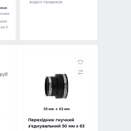
відділі продажів.
ники
нням.
ьою
а її
труб
Перехідник гнучкий
з'єднувальний 50 мм x 63