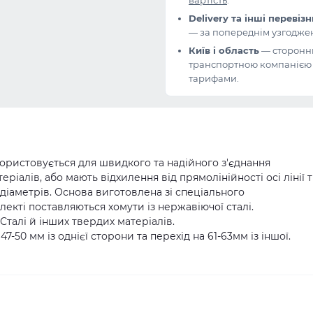
вартість
.
Delivery та інші перевіз
— за попереднім узгодже
Київ і область
— сторонн
транспортною компанією з
тарифами.
ристовується для швидкого та надійного з'єднання
ріалів, або мають відхилення від прямолінійності осі лінії 
 діаметрів. Основа виготовлена зі спеціального
лекті поставляються хомути із нержавіючої сталі.
Сталі й інших твердих матеріалів.
-50 мм із однієї сторони та перехід на 61-63мм із іншої.