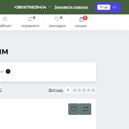
+380676639414
Замовити дзвінок
ua
ru
0
0
0
абінет
порівняти
закладки
кошик
мм
ня
0
O
Відгуки:
0