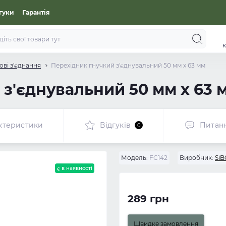
гуки
Гарантія
к
ові з'єднання
Перехідник гнучкий з'єднувальний 50 мм x 63 мм
 з'єднувальний 50 мм x 63 
ктеристики
Відгуків
Питан
0
Модель:
FC142
Виробник:
SiB
є в наявності
289 грн
Швидке замовлення