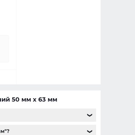
ний 50 мм x 63 мм
❯
мм"?
❯