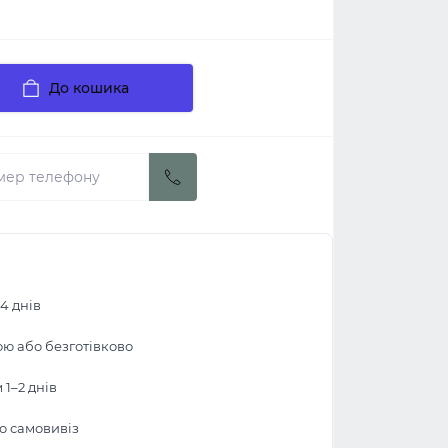
До кошика
4 днів
ою або безготівково
1–2 днів
бо самовивіз