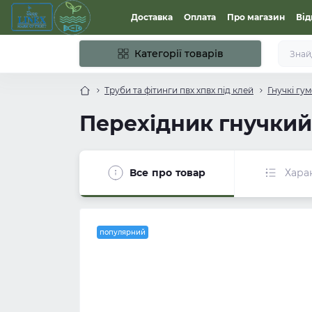
Доставка
Оплата
Про магазин
Від
Категорії товарів
Труби та фітинги пвх хпвх під клей
Гнучкі гум
Перехідник гнучкий
Все про товар
Хара
популярний