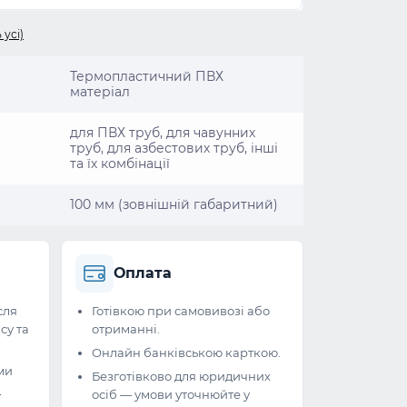
 усі)
Термопластичний ПВХ
матеріал
для ПВХ труб, для чавунних
труб, для азбестових труб, інші
та їх комбінації
100 мм (зовнішній габаритний)
Оплата
сля
Готівкою при самовивозі або
су та
отриманні.
Онлайн банківською карткою.
ми
Безготівково для юридичних
и
осіб — умови уточнюйте у