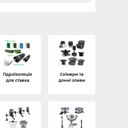
Гідроізоляція
Скімери та
для ставка
донні зливи