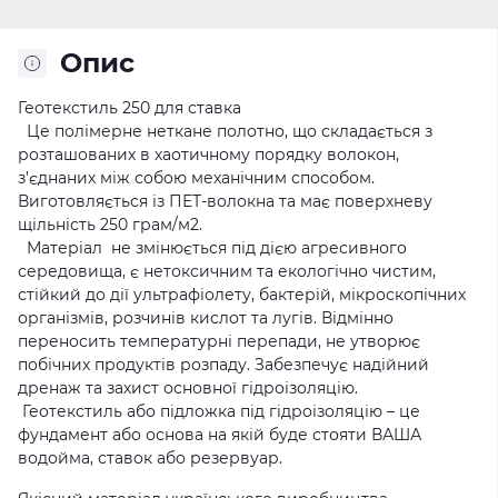
Опис
Геот
екстиль 250 для ставка
Це полімерне неткане полотно, що складається з
розташованих в хаотичному порядку волокон,
з’єднаних між собою механічним способом.
Виготовляється із ПЕТ-волокна та має поверхневу
щільність 250 грам/м2.
Матеріал не змінюється під дією агресивного
середовища, є нетоксичним та екологічно чистим,
стійкий до дії ультрафіолету, бактерій, мікроскопічних
організмів, розчинів кислот та лугів. Відмінно
переносить температурні перепади, не утворює
побічних продуктів розпаду. Забезпечує надійний
дренаж та захист основної гідроізоляцію.
Геотекстиль або підложка під гідроізоляцію – це
фундамент або основа на якій буде стояти ВАША
водойма, ставок або резервуар.