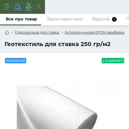
Все про товар
Характеристики
Відгуків
П
0
Гідроізоляція для ставка
Бутилкаучукова EPDM мембрана дл
Геотекстиль для ставка 250 гр/м2
популярний
є в наявності