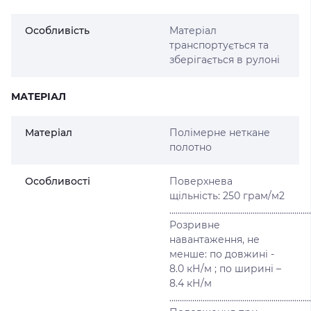
Особливість
Матеріал
транспортується та
зберігається в рулоні
МАТЕРІАЛ
Матеріал
Полімерне неткане
полотно
Особливості
Поверхнева
щільність: 250 грам/м2
....................................................................
Розривне
навантаження, не
менше: по довжині -
8.0 кН/м ; по ширині –
8.4 кН/м
....................................................................