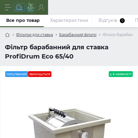
Все про товар
Характеристики
Відгуків
П
0
Фільтри для ставка
Барабанний фільтр
Фільтр барабанний
Фільтр барабанний для ставка
ProfiDrum Eco 65/40
популярний
закінчується
є в наявності