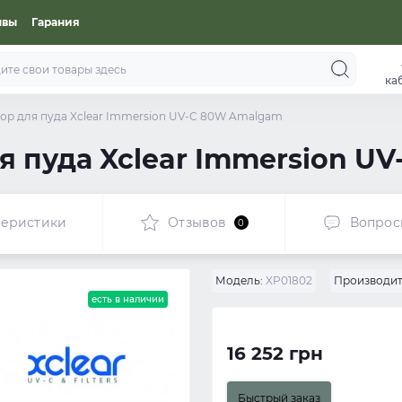
ывы
Гарания
ка
ор для пуда Xclear Immersion UV-C 80W Amalgam
я пуда Xclear Immersion U
теристики
Отзывов
Вопрос
0
Модель:
XP01802
Производит
есть в наличии
16 252 грн
Быстрый заказ