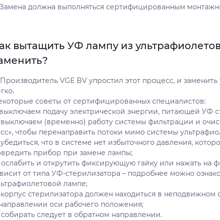
. Замена должна выполняться сертифицированным монтажн
ак вытащить УФ лампу из ультрафиолетов
аменить?
роизводитель VGE BV упростил этот процесс, и заменить 
гко.
екоторые советы от сертифицированных специалистов:
) выключаем подачу электрической энергии, питающей УФ с
) выключаем (временно) работу системы фильтрации и очис
асс», чтобы перенаправить потоки мимо системы ультрафио
 убедиться, что в системе нет избыточного давления, кото
овредить прибор при замене лампы;
) ослабить и открутить фиксирующую гайку или нажать на ф
мушка для рыбы
Светильник для пруда
ависит от типа УФ-стерилизатора – подробнее можно ознак
льтрафиолетовой лампе;
 кормушку для рыбы в
Купить Светильник для пруда
) корпус стерилизатора должен находиться в неподвижном с
ebao Fish Feeder
от 3389 грн
 направлении оси рабочего положения;
ическую от 3 972 грн
) собирать следует в обратном направлении.