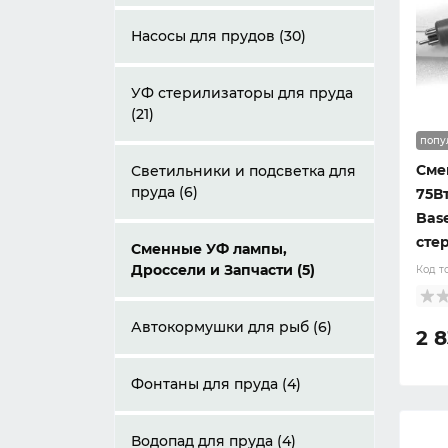
Проточные фильтры для
пруда (10)
Насосы для прудов (30)
Фильтры механической
УФ стерилизаторы для пруда
очистки (3)
(21)
попу
Сме
Барабанный фильтр (4)
Светильники и подсветка для
пруда (6)
75В
Bas
Биофильтры (8)
сте
Сменные УФ лампы,
Дроссели и Запчасти (5)
Код т
Наполнители для прудовых
фильтров (4)
Автокормушки для рыб (6)
2 
Фонтаны для пруда (4)
Водопад для пруда (4)