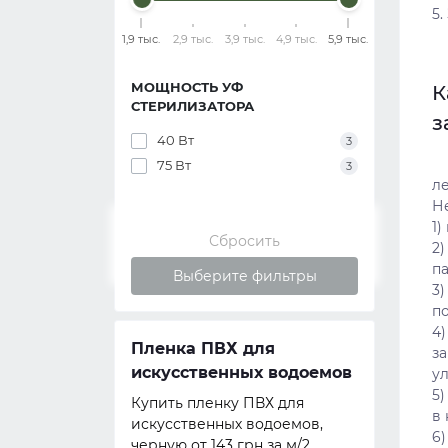
5
1,9 тыс.
2,9 тыс.
3,9 тыс.
4,9 тыс.
5,9 тыс.
МОЩНОСТЬ УФ
К
СТЕРИЛИЗАТОРА
з
40 Вт
3
П
75 Вт
3
ле
Н
1
Сбросить
2
п
Выберите фильтры
3)
п
4
для пруда
Пленка ПВХ для
Кор
з
искусственных водоемов
у
ик для пруда
Купить
5
пруду J
Купить пленку ПВХ для
в
автомат
искусственных водоемов,
6
черную от 143 грн за м/2