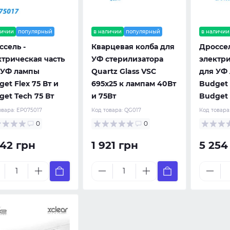
личии
популярный
в наличии
популярный
в наличии
ссель -
Кварцевая колба для
Дроссел
ктрическая часть
УФ стерилизатора
электри
 УФ лампы
Quartz Glass VSC
для УФ
et Flex 75 Вт и
695x25 к лампам 40Вт
Budget 
get Tech 75 Вт
и 75Вт
Budget 
овара:
EP075017
Код товара:
QG017
Код товара
0
0
942 грн
1 921 грн
5 254