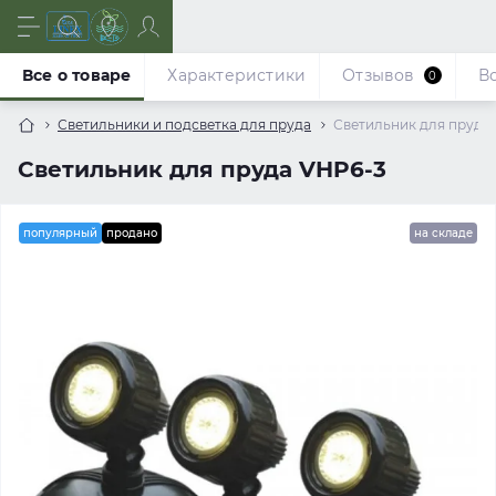
Все о товаре
Характеристики
Отзывов
В
0
Светильники и подсветка для пруда
Светильник для пруда
Светильник для пруда VHP6-3
популярный
продано
на складе