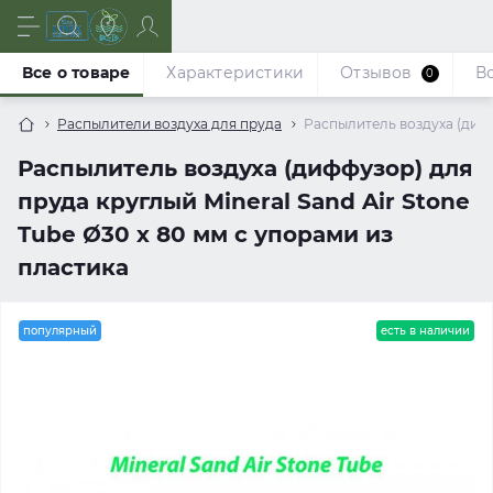
Все о товаре
Характеристики
Отзывов
В
0
Распылители воздуха для пруда
Распылитель воздуха (диффу
Распылитель воздуха (диффузор) для
пруда круглый Mineral Sand Air Stone
Tube Ø30 х 80 мм с упорами из
пластика
популярный
есть в наличии