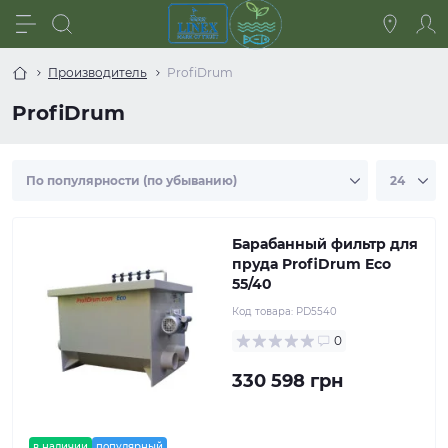
Производитель
ProfiDrum
ProfiDrum
Барабанный фильтр для
пруда ProfiDrum Eco
55/40
Код товара:
PD5540
0
330 598 грн
в наличии
популярный