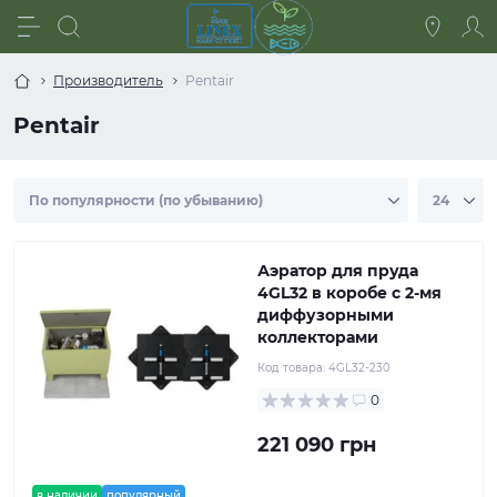
Производитель
Pentair
Pentair
Аэратор для пруда
4GL32 в коробе с 2-мя
диффузорными
коллекторами
Код товара:
4GL32-230
0
221 090 грн
в наличии
популярный