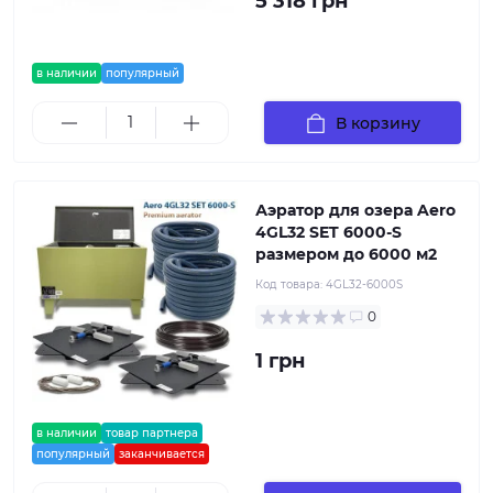
5 318 грн
в наличии
популярный
В корзину
Аэратор для озера Aero
4GL32 SET 6000-S
размером до 6000 м2
Код товара:
4GL32-6000S
0
1 грн
в наличии
товар партнера
популярный
заканчивается