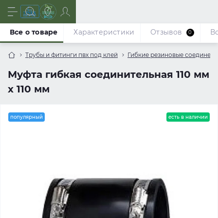
Все о товаре
Характеристики
Отзывов
В
0
Трубы и фитинги пвх под клей
Гибкие резиновые соединен
Муфта гибкая соединительная 110 мм
х 110 мм
популярный
есть в наличии