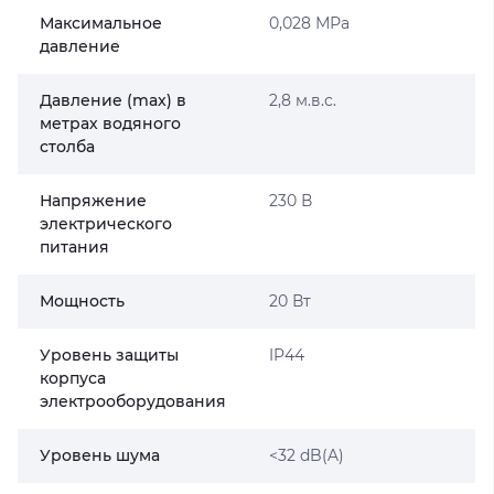
Максимальное
0,028 МРа
давление
Давление (max) в
2,8 м.в.с.
метрах водяного
столба
Напряжение
230 В
электрического
питания
Мощность
20 Вт
Уровень защиты
IP44
корпуса
электрооборудования
Уровень шума
<32 dB(A)