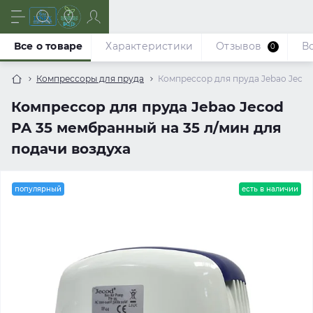
Все о товаре
Характеристики
Отзывов
В
0
Компрессоры для пруда
Компрессор для пруда Jebao Jecod
Компрессор для пруда Jebao Jecod
PA 35 мембранный на 35 л/мин для
подачи воздуха
популярный
есть в наличии